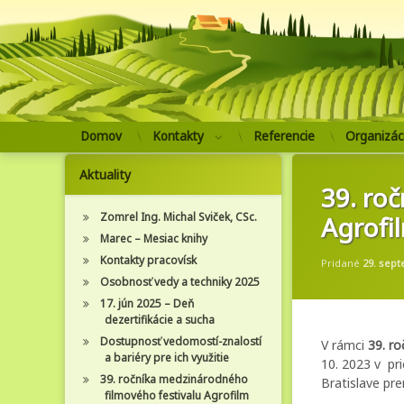
Domov
Kontakty
Referencie
Organizác
Prejsť
na
Aktuality
obsah
39. ro
Zomrel Ing. Michal Sviček, CSc.
Agrofi
Marec – Mesiac knihy
Kontakty pracovísk
Pridané
29. sep
Osobnosť vedy a techniky 2025
17. jún 2025 – Deň
dezertifikácie a sucha
Dostupnosť vedomostí-znalostí
V rámci
39. r
a bariéry pre ich využitie
10. 2023 v pr
39. ročníka medzinárodného
Bratislave pre
filmového festivalu Agrofilm