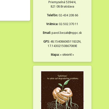
Priemyselná 5394/4,
821 08 Bratislava
Telefón:
02-434 208 66
Vrátnica:
02-502 370 11
Email:
pavol.bezak@nppc.sk
GPS:
48.15408606511832N,
17.14302150867089E
Mapa:
»
otvoriť
«