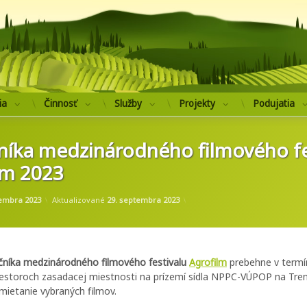
Výskumný ústav 
ia
Činnosť
Služby
Projekty
Podujatia
čníka medzinárodného filmového fe
lm 2023
Kategórie:
od
Nezaradené
administrator.mg
tembra 2023
Aktualizované
29. septembra 2023
očníka medzinárodného filmového festivalu
Agrofilm
prebehne v termín
iestoroch zasadacej miestnosti na prízemí sídla NPPC-VÚPOP na Tren
mietanie vybraných filmov.