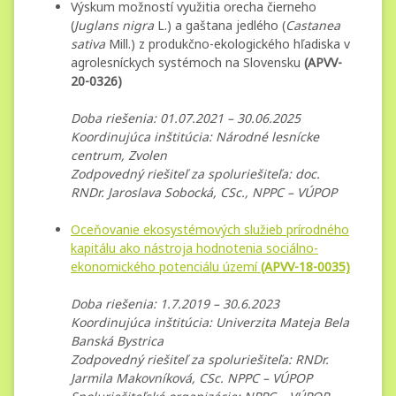
Výskum možností využitia orecha čierneho
(
Juglans nigra
L.) a gaštana jedlého (
Castanea
sativa
Mill.) z produkčno-ekologického hľadiska v
agrolesníckych systémoch na Slovensku
(APVV-
20-0326)
Doba riešenia: 01.07.2021 – 30.06.2025
Koordinujúca inštitúcia: Národné lesnícke
centrum, Zvolen
Zodpovedný riešiteľ za spoluriešiteľa: doc.
RNDr. Jaroslava Sobocká, CSc., NPPC – VÚPOP
Oceňovanie ekosystémových služieb prírodného
kapitálu ako nástroja hodnotenia sociálno-
ekonomického potenciálu území
(APVV-18-0035)
Doba riešenia: 1.7.2019 – 30.6.2023
Koordinujúca inštitúcia: Univerzita Mateja Bela
Banská Bystrica
Zodpovedný riešiteľ za spoluriešiteľa: RNDr.
Jarmila Makovníková, CSc. NPPC – VÚPOP