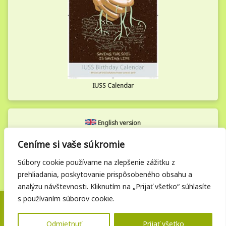
IUSS Calendar
English version
Ceníme si vaše súkromie
Zamestnanecká zóna
Súbory cookie používame na zlepšenie zážitku z
prehliadania, poskytovanie prispôsobeného obsahu a
analýzu návštevnosti. Kliknutím na „Prijať všetko“ súhlasíte
s používaním súborov cookie.
Posledná aktualizácia: 05. 12. 2025 | © Vupop.sk. Všetky práva
vyhradené.
Odmietnuť
Prijať všetko