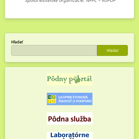
Spoluriešiteľské organizácie: NPPC – VÚPOP
Hľadať
Hľadať