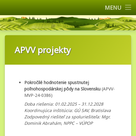
Domov
MENU
Kontakty
Prejsť
Výskumný ú
na
Referencie
obsah
Organizácia
APVV projekty
Činnosť
Služby
Projekty
Pokročilé hodnotenie spustnutej
poľnohospodárskej pôdy na Slovensku
(APVV-
Podujatia
MVP-24-0386)
Publikácie
Doba riešenia: 01.02.2025 – 31.12.2028
Koordinujúca inštitúcia: GÚ SAV, Bratislava
Fotogaléria
Zodpovedný riešiteľ za spoluriešiteľa: Mgr.
Dominik Abrahám, NPPC – VÚPOP
Infolinky