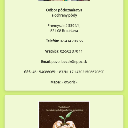
Odbor pôdoznalectva
a ochrany pôdy
Priemyselná 5394/4,
821 08 Bratislava
Telefón:
02-434 208 66
Vrátnica:
02-502 370 11
Email:
pavol.bezak@nppc.sk
GPS:
48.15408606511832N, 17.14302150867089E
Mapa:
»
otvoriť
«