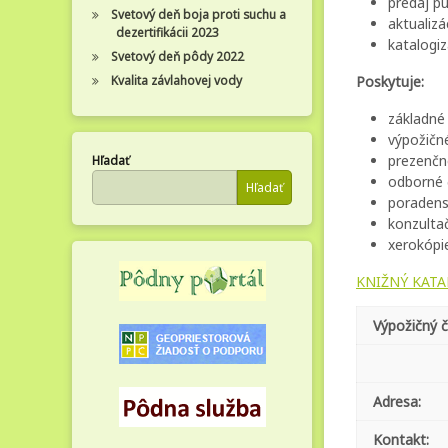
predaj pu
Svetový deň boja proti suchu a
aktualizá
dezertifikácii 2023
katalogiz
Svetový deň pôdy 2022
Kvalita závlahovej vody
Poskytuje:
základné
výpožičn
prezenčné
Hľadať
odborné 
Hľadať
poradensk
konzulta
xerokópi
KNIŽNÝ KATA
Výpožičný č
Adresa:
Kontakt: