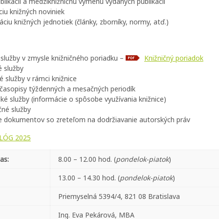
blikácií a medziknižničnú výmenu vydaných publikácií
ciu knižných noviniek
áciu knižných jednotiek (články, zborníky, normy, atď.)
 služby v zmysle knižničného poriadku –
Knižničný poriadok
é služby
 služby v rámci knižnice
časopisy týždenných a mesačných periodík
é služby (informácie o spôsobe využívania knižnice)
čné služby
e dokumentov so zreteľom na dodržiavanie autorských práv
LÓG 2025
as:
8.00 – 12.00 hod. (
pondelok-piatok
)
13.00 – 14.30 hod. (
pondelok-piatok
)
Priemyselná 5394/4, 821 08 Bratislava
Ing. Eva Pekárová, MBA