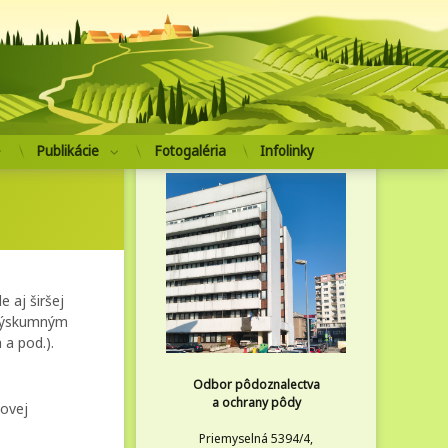
pôdoznalectva a ochrany pôdy
Publikácie
Fotogaléria
Infolinky
 aj širšej
 výskumným
a pod.).
Odbor pôdoznalectva
a ochrany pôdy
lovej
Priemyselná 5394/4,