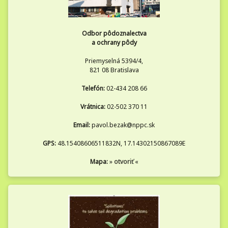
Odbor pôdoznalectva
a ochrany pôdy
Priemyselná 5394/4,
821 08 Bratislava
Telefón:
02-434 208 66
Vrátnica:
02-502 370 11
Email:
pavol.bezak@nppc.sk
GPS:
48.15408606511832N, 17.14302150867089E
Mapa:
»
otvoriť
«