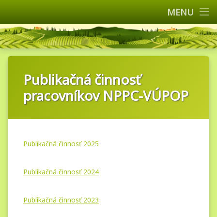
Domov
MENU
Kontakty
Prejsť
Výskumný ú
na
Referencie
obsah
Organizácia
Publikačná činnosť
Činnosť
pracovníkov NPPC-VÚPOP
Služby
Projekty
Publikačná činnosť 2025
Podujatia
Publikácie
Publikačná činnosť 2024
Fotogaléria
Publikačná činnosť 2023
Infolinky