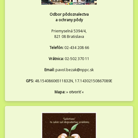
Odbor pôdoznalectva
a ochrany pôdy
Priemyselná 5394/4,
821 08 Bratislava
Telefón:
02-434 208 66
Vrátnica:
02-502 370 11
Email:
pavol.bezak@nppc.sk
GPS:
48.15408606511832N, 17.14302150867089E
Mapa:
»
otvoriť
«