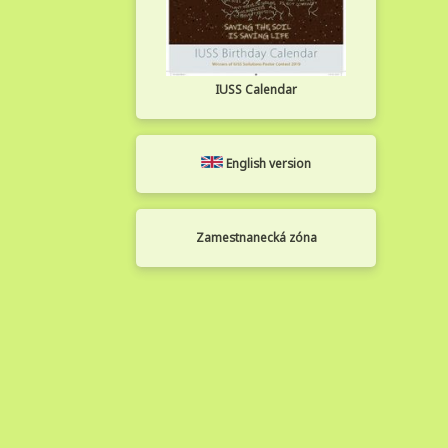
IUSS Calendar
English version
Zamestnanecká zóna