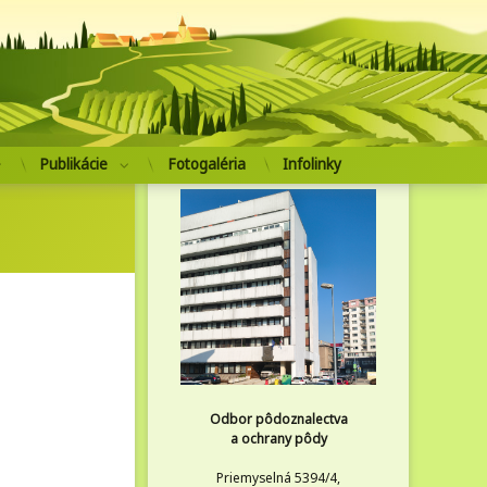
pôdoznalectva a ochrany pôdy
Publikácie
Fotogaléria
Infolinky
Odbor pôdoznalectva
a ochrany pôdy
Priemyselná 5394/4,