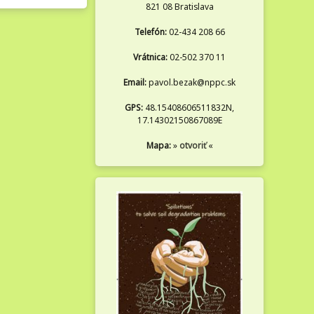
821 08 Bratislava
Telefón:
02-434 208 66
Vrátnica:
02-502 370 11
Email:
pavol.bezak@nppc.sk
GPS:
48.15408606511832N,
17.14302150867089E
Mapa:
»
otvoriť
«