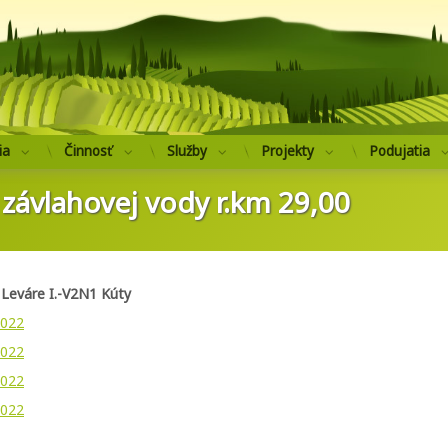
Výskumný ústav 
ia
Činnosť
Služby
Projekty
Podujatia
 závlahovej vody r.km 29,00
 Leváre I.-V2N1 Kúty
2022
2022
2022
2022