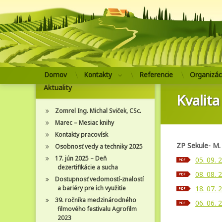
Prejsť
Domov
Kontakty
Referencie
Organizác
na
Aktuality
obsah
Kvalita
Zomrel Ing. Michal Sviček, CSc.
Marec – Mesiac knihy
Kontakty pracovísk
ZP Sekule- M.
Osobnosť vedy a techniky 2025
17. jún 2025 – Deň
05. 09. 
dezertifikácie a sucha
08. 08. 
Dostupnosť vedomostí-znalostí
a bariéry pre ich využitie
18. 07. 
39. ročníka medzinárodného
06. 06. 
filmového festivalu Agrofilm
2023