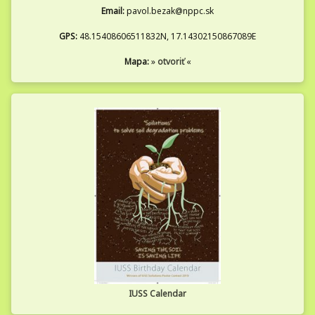
Email:
pavol.bezak@nppc.sk
GPS:
48.15408606511832N, 17.14302150867089E
Mapa:
»
otvoriť
«
IUSS Calendar