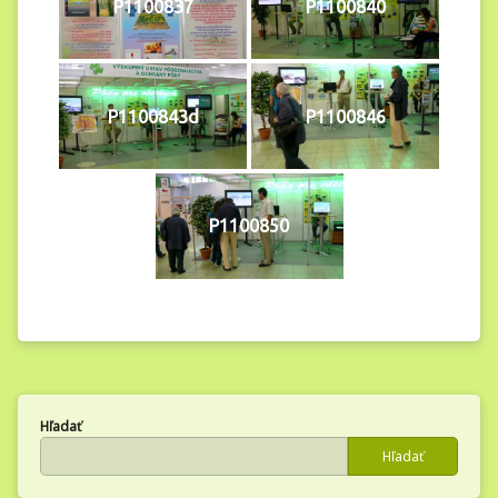
P1100837
P1100840
P1100843d
P1100846
P1100850
Hľadať
Hľadať