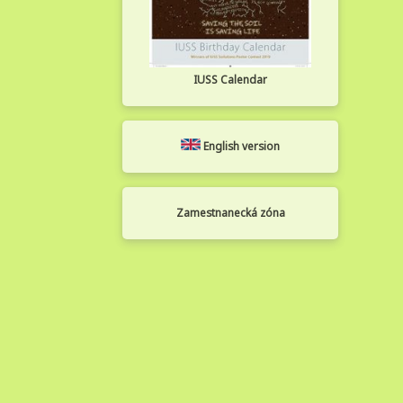
IUSS Calendar
English version
Zamestnanecká zóna