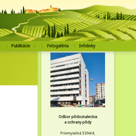
pôdoznalectva a ochrany pôdy
Publikácie
Fotogaléria
Infolinky
Odbor pôdoznalectva
a ochrany pôdy
Priemyselná 5394/4,