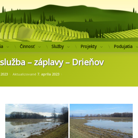
Výskumný ústav 
ia
Činnosť
Služby
Projekty
Podujatia
služba – záplavy – Drieňov
od
administrator.mg
 2023
Aktualizované
7. apríla 2023