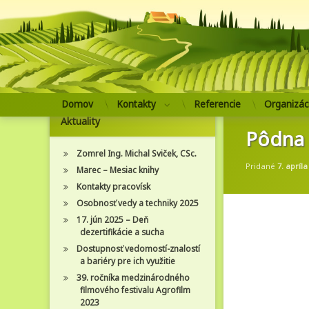
Prejsť
Domov
Kontakty
Referencie
Organizác
na
Aktuality
obsah
Pôdna 
Zomrel Ing. Michal Sviček, CSc.
Pridané
7. apríla
Marec – Mesiac knihy
Kontakty pracovísk
Osobnosť vedy a techniky 2025
17. jún 2025 – Deň
dezertifikácie a sucha
Dostupnosť vedomostí-znalostí
a bariéry pre ich využitie
39. ročníka medzinárodného
filmového festivalu Agrofilm
2023