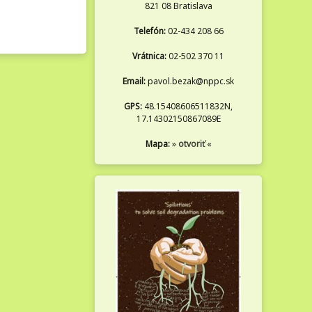
821 08 Bratislava
Telefón:
02-434 208 66
Vrátnica:
02-502 370 11
Email:
pavol.bezak@nppc.sk
GPS:
48.15408606511832N,
17.14302150867089E
Mapa:
»
otvoriť
«