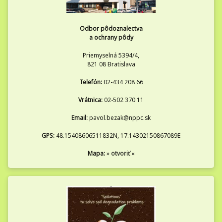
Odbor pôdoznalectva
a ochrany pôdy
Priemyselná 5394/4,
821 08 Bratislava
Telefón:
02-434 208 66
Vrátnica:
02-502 370 11
Email:
pavol.bezak@nppc.sk
GPS:
48.15408606511832N, 17.14302150867089E
Mapa:
»
otvoriť
«