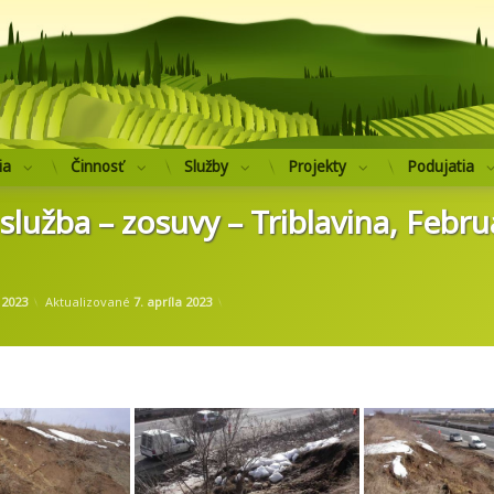
Výskumný ústav 
ia
Činnosť
Služby
Projekty
Podujatia
lužba – zosuvy – Triblavina, Febru
od
administrator.mg
 2023
Aktualizované
7. apríla 2023