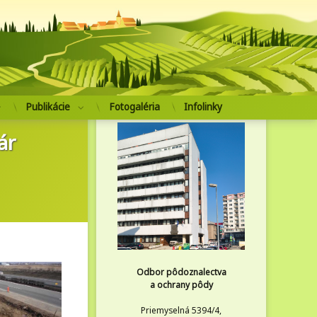
pôdoznalectva a ochrany pôdy
Publikácie
Fotogaléria
Infolinky
ár
Odbor pôdoznalectva
a ochrany pôdy
Priemyselná 5394/4,