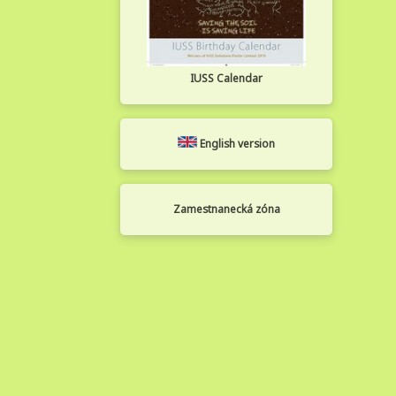
IUSS Calendar
English version
Zamestnanecká zóna