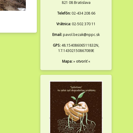
821 08 Bratislava
Telefón:
02-434 208 66
Vrátnica:
02-502 370 11
Email:
pavol.bezak@nppc.sk
GPS:
48.15408606511832N,
17.14302150867089E
Mapa:
»
otvoriť
«