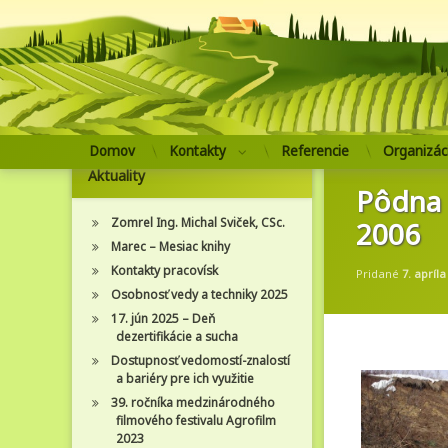
Prejsť
Domov
Kontakty
Referencie
Organizác
na
Aktuality
obsah
Pôdna s
Zomrel Ing. Michal Sviček, CSc.
2006
Marec – Mesiac knihy
Kontakty pracovísk
Pridané
7. apríla
Osobnosť vedy a techniky 2025
17. jún 2025 – Deň
dezertifikácie a sucha
Dostupnosť vedomostí-znalostí
a bariéry pre ich využitie
39. ročníka medzinárodného
filmového festivalu Agrofilm
2023