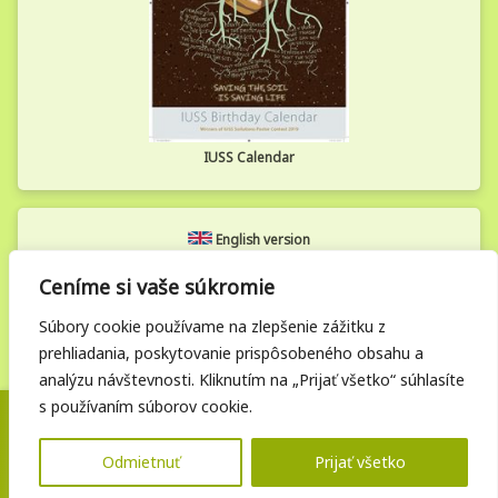
IUSS Calendar
English version
Ceníme si vaše súkromie
Zamestnanecká zóna
Súbory cookie používame na zlepšenie zážitku z
prehliadania, poskytovanie prispôsobeného obsahu a
analýzu návštevnosti. Kliknutím na „Prijať všetko“ súhlasíte
s používaním súborov cookie.
Posledná aktualizácia: 05. 12. 2025 | © Vupop.sk. Všetky práva
vyhradené.
Odmietnuť
Prijať všetko