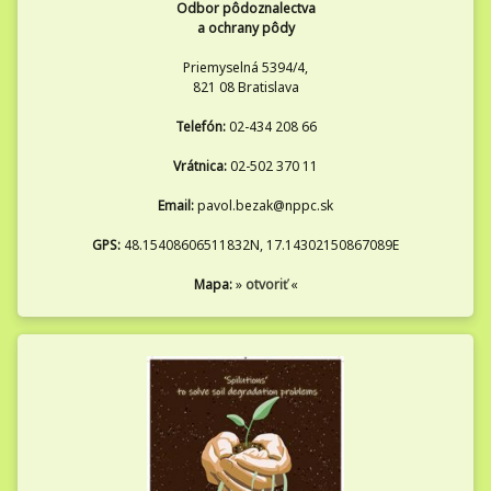
Odbor pôdoznalectva
a ochrany pôdy
Priemyselná 5394/4,
821 08 Bratislava
Telefón:
02-434 208 66
Vrátnica:
02-502 370 11
Email:
pavol.bezak@nppc.sk
GPS:
48.15408606511832N, 17.14302150867089E
Mapa:
»
otvoriť
«