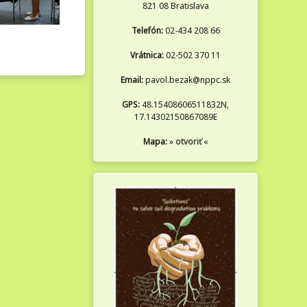
821 08 Bratislava
Telefón:
02-434 208 66
Vrátnica:
02-502 370 11
Email:
pavol.bezak@nppc.sk
GPS:
48.15408606511832N,
17.14302150867089E
Mapa:
»
otvoriť
«