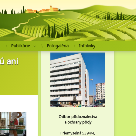
pôdoznalectva a ochrany pôdy
Publikácie
Fotogaléria
Infolinky
ú ani
Odbor pôdoznalectva
a ochrany pôdy
Priemyselná 5394/4,