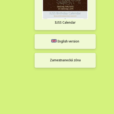
IUSS Calendar
English version
Zamestnanecká zóna