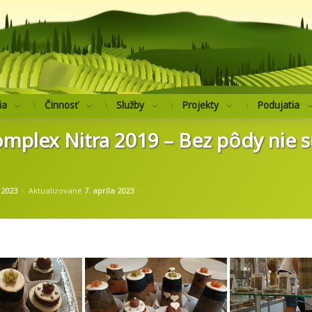
Výskumný ústav 
ia
Činnosť
Služby
Projekty
Podujatia
mplex Nitra 2019 – Bez pôdy nie s
od
administrator.mg
 2023
Aktualizované
7. apríla 2023