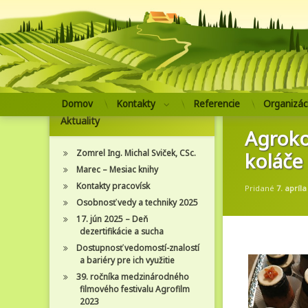
Prejsť
Domov
Kontakty
Referencie
Organizác
na
Aktuality
obsah
Agroko
Zomrel Ing. Michal Sviček, CSc.
koláče
Marec – Mesiac knihy
Kontakty pracovísk
Pridané
7. apríla
Osobnosť vedy a techniky 2025
17. jún 2025 – Deň
dezertifikácie a sucha
Dostupnosť vedomostí-znalostí
a bariéry pre ich využitie
39. ročníka medzinárodného
filmového festivalu Agrofilm
2023