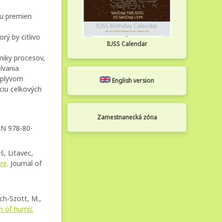
ku premien
rý by citlivo
IUSS Calendar
miky procesov,
ívania
vplyvom
English version
ciu celkových
Zamestnanecká zóna
SBN 978-80-
š, Litavec,
ire
. Journal of
ch-Szott, M.,
n of humic