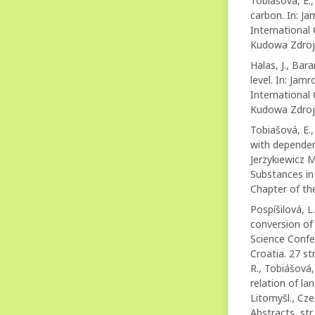
Tobiašová, E.,
carbon. In: Ja
International
Kudowa Zdroj,
Halas, J., Bar
level. In: Jam
International
Kudowa Zdroj,
Tobiašová, E.,
with dependen
Jerzykiewicz M
Substances in
Chapter of the
Pospíšilová, L
conversion of 
Science Confer
Croatia. 27 st
R., Tobiášová,
relation of 
Litomyšl., Cz
Abstracts, st