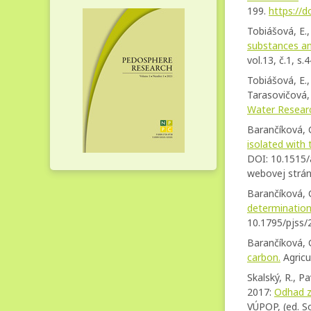
199.
https://
Tobiášová, E.
substances and
vol.13, č.1, s
Tobiášová, E.,
Tarasovičová, 
Water Resear
Barančíková, G
isolated with 
DOI: 10.1515/a
webovej stránk
Barančíková, 
determination. 
10.1795/pjss/
Barančíková, G
carbon.
Agricu
Skalský, R., P
2017:
Odhad z
VÚPOP, (ed. So