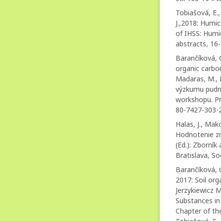
Tobiašová, E.,
J.,2018: Humi
of IHSS: Humi
abstracts, 16
Barančíková, G.
organic carbon
Madaras, M., M
výzkumu pudni
workshopu. Pra
80-7427-303-2
Halas, J., Mak
Hodnotenie zm
(Ed.): Zborník
Bratislava, S
Barančíková, G
2017: Soil org
Jerzykiewicz M
Substances in
Chapter of the