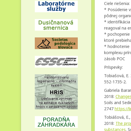
Ciele riešenia:
* Posúdenie v
pôdnej organ
* identifikáci
reagoval na e
* pochopenie 
ktoré prebieh
* hodnotenie 
komplexu prír
zásob POC
Príspevky:
Tobiašová, E. 
552-1735-2.
Gabriela Bara
2018:
Changes 
Soils and Sedi
2747
https://
Tobiášová, E.,
2018:
The pro
substances
. S