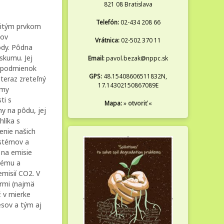
821 08 Bratislava
Telefón:
02-434 208 66
ežitým prvkom
sov
Vrátnica:
02-502 370 11
ôdy. Pôdna
skumu. Jej
Email:
pavol.bezak@nppc.sk
h podmienok
GPS:
48.15408606511832N,
 teraz zreteľný
17.14302150867089E
amy
ti s
Mapa:
»
otvoriť
«
y na pôdu, jej
líka s
enie našich
ystémov a
 na emisie
tému a
misií CO2. V
rmi (najmä
ž v mierke
esov a tým aj