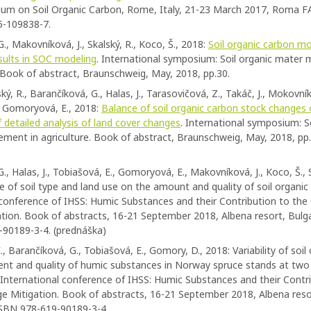
um on Soil Organic Carbon, Rome, Italy, 21-23 March 2017, Roma F
5-109838-7.
., Makovníková, J., Skalský, R., Koco, Š., 2018:
Soil organic carbon mo
esults in SOC modeling
. International symposium: Soil organic mate
. Book of abstract, Braunschweig, May, 2018, pp.30.
ký, R., Barančíková, G., Halas, J., Tarasovičová, Z., Takáč, J., Mokovník
, Gomoryová, E., 2018:
Balance of soil organic carbon stock changes 
 detailed analysis of land cover changes
. International symposium: S
ent in agriculture. Book of abstract, Braunschweig, May, 2018, pp.
., Halas, J., Tobiašová, E., Gomoryová, E., Makovníková, J., Koco, Š., S
e of soil type and land use on the amount and quality of soil organic
 conference of IHSS: Humic Substances and their Contribution to the
tion. Book of abstracts, 16-21 September 2018, Albena resort, Bulgari
90189-3-4. (prednáška)
 Barančíková, G., Tobiašová, E., Gomory, D., 2018: Variability of soil
ent and quality of humic substances in Norway spruce stands at two
h International conference of IHSS: Humic Substances and their Contr
e Mitigation. Book of abstracts, 16-21 September 2018, Albena resor
 ISBN 978-619-90189-3-4.