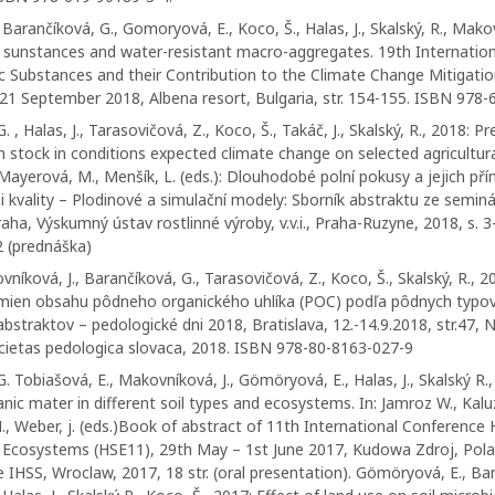
 Barančíková, G., Gomoryová, E., Koco, Š., Halas, J., Skalský, R., Mak
c sunstances and water-resistant macro-aggregates. 19th Internatio
c Substances and their Contribution to the Climate Change Mitigatio
-21 September 2018, Albena resort, Bulgaria, str. 154-155. ISBN 978-
 , Halas, J., Tarasovičová, Z., Koco, Š., Takáč, J., Skalský, R., 2018: Pr
 stock in conditions expected climate change on selected agricultura
ayerová, M., Menšík, L. (eds.): Dlouhodobé polní pokusy a jejich přín
 kvality – Plodinové a simulační modely: Sborník abstraktu ze semin
ha, Výskumný ústav rostlinné výroby, v.v.i., Praha-Ruzyne, 2018, s. 3
 (prednáška)
ovníková, J., Barančíková, G., Tarasovičová, Z., Koco, Š., Skalský, R., 2
ien obsahu pôdneho organického uhlíka (POC) podľa pôdnych typov. 
 abstraktov – pedologické dni 2018, Bratislava, 12.-14.9.2018, str.4
ocietas pedologica slovaca, 2018. ISBN 978-80-8163-027-9
. Tobiašová, E., Makovníková, J., Gömöryová, E., Halas, J., Skalský R.,
anic mater in different soil types and ecosystems. In: Jamroz W., Kaluz
., Weber, j. (eds.)Book of abstract of 11th International Conference
 Ecosystems (HSE11), 29th May – 1st June 2017, Kudowa Zdroj, Pola
 IHSS, Wroclaw, 2017, 18 str. (oral presentation). Gömöryová, E., Bar