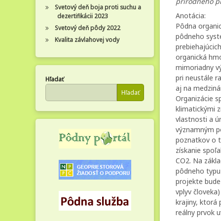
prírodného p
Svetový deň boja proti suchu a
Anotácia:
dezertifikácii 2023
Pôdna organic
Svetový deň pôdy 2022
pôdneho systé
Kvalita závlahovej vody
prebiehajúcic
organická hmo
mimoriadny vý
pri neustále r
Hľadať
aj na medziná
Hľadať
Organizácie s
klimatickými 
vlastnosti a 
významným pot
poznatkov o t
získanie spoľa
CO2. Na zákl
pôdneho typu 
projekte bude
vplyv človeka)
krajiny, ktorá
reálny prvok u