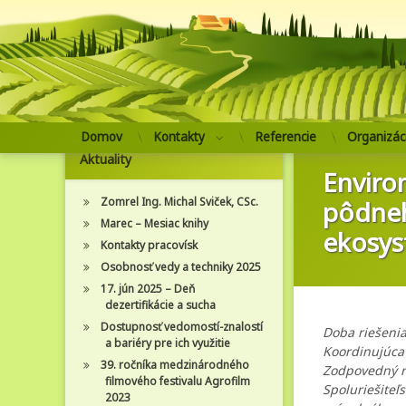
Prejsť
Domov
Kontakty
Referencie
Organizác
na
Aktuality
obsah
Enviro
Zomrel Ing. Michal Sviček, CSc.
pôdneh
Marec – Mesiac knihy
ekosys
Kontakty pracovísk
Osobnosť vedy a techniky 2025
17. jún 2025 – Deň
dezertifikácie a sucha
Dostupnosť vedomostí-znalostí
Doba riešenia
a bariéry pre ich využitie
Koordinujúc
39. ročníka medzinárodného
Zodpovedný ri
filmového festivalu Agrofilm
Spoluriešiteľ
2023