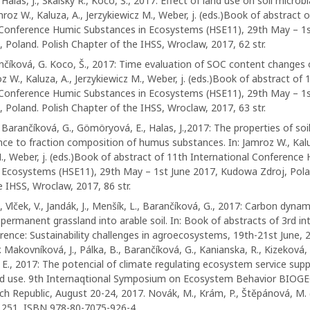
 Halas, J., Skalský R., Koco, Š., 2017: Effect of land use on soil microb
mroz W., Kaluza, A., Jerzykiewicz M., Weber, j. (eds.)Book of abstract 
 Conference Humic Substances in Ecosystems (HSE11), 29th May – 1s
 Poland. Polish Chapter of the IHSS, Wroclaw, 2017, 62 str.
ančíková, G. Koco, Š., 2017: Time evaluation of SOC content changes 
roz W., Kaluza, A., Jerzykiewicz M., Weber, j. (eds.)Book of abstract of 
 Conference Humic Substances in Ecosystems (HSE11), 29th May – 1s
 Poland. Polish Chapter of the IHSS, Wroclaw, 2017, 63 str.
 Barančíková, G., Gömöryová, E., Halas, J.,2017: The properties of so
ce to fraction composition of humus substances. In: Jamroz W., Kalu
., Weber, j. (eds.)Book of abstract of 11th International Conference
 Ecosystems (HSE11), 29th May – 1st June 2017, Kudowa Zdroj, Pola
 IHSS, Wroclaw, 2017, 86 str.
., Vlček, V., Jandák, J., Menšík, L., Barančíková, G., 2017: Carbon dynam
permanent grassland into arable soil. In: Book of abstracts of 3rd in
ence: Sustainability challenges in agroecosystems, 19th-21st June, 2
r. Makovníková, J., Pálka, B., Barančíková, G., Kanianska, R., Kizeková, 
 E., 2017: The potencial of climate regulating ecosystem service suppl
land use. 9th Internaqtional Symposium on Ecosystem Behavior BIO
ech Republic, August 20-24, 2017. Novák, M., Krám, P., Štěpánová, M. 
r. 251, ISBN 978-80-7075-926-4.