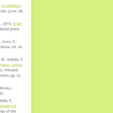
:
Stratifikácia
á, J.).vol. 38,
., 2016:
Vzťah
decké práce
, Koco, Š.,
émia. vol. XX.
 M., Koleda, P.
organic carbon
s, Prírodné
ešov, pp. 22-
ková,J.,
32.
leda, P.,
ional soil
gs of the