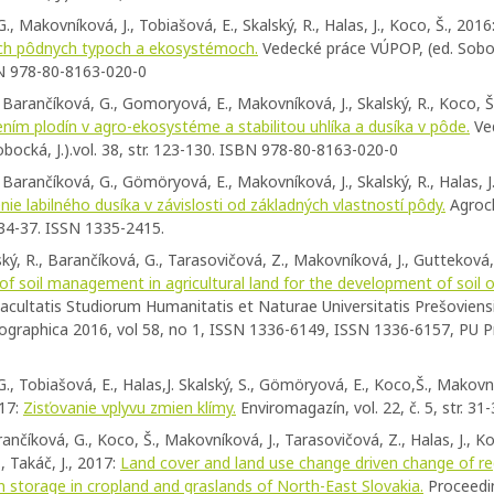
., Makovníková, J., Tobiašová, E., Skalský, R., Halas, J., Koco, Š., 2016
ych pôdnych typoch a ekosystémoch.
Vedecké práce VÚPOP, (ed. Sobock
BN 978-80-8163-020-0
 Barančíková, G., Gomoryová, E., Makovníková, J., Skalský, R., Koco, Š
ním plodín v agro-ekosystéme a stabilitou uhlíka a dusíka v pôde.
Ve
bocká, J.).vol. 38, str. 123-130. ISBN 978-80-8163-020-0
 Barančíková, G., Gömöryová, E., Makovníková, J., Skalský, R., Halas, J.
ie labilného dusíka v závislosti od základných vlastností pôdy.
Agroch
 34-37. ISSN 1335-2415.
ský, R., Barančíková, G., Tarasovičová, Z., Makovníková, J., Gutteková,
 of soil management in agricultural land for the development of soil 
acultatis Studiorum Humanitatis et Naturae Universitatis Prešoviensi
eographica 2016, vol 58, no 1, ISSN 1336-6149, ISSN 1336-6157, PU Pr
., Tobiašová, E., Halas,J. Skalský, S., Gömöryová, E., Koco,Š., Makovní
017:
Zisťovanie vplyvu zmien klímy.
Enviromagazín, vol. 22, č. 5, str. 31-
rančíková, G., Koco, Š., Makovníková, J., Tarasovičová, Z., Halas, J., Ko
 Takáč, J., 2017:
Land cover and land use change driven change of reg
n storage in cropland and graslands of North-East Slovakia.
Proceedin