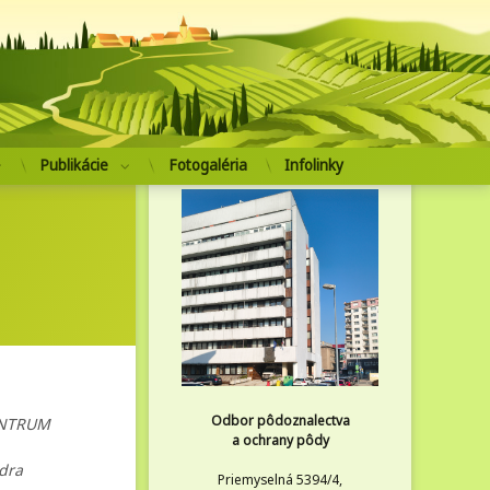
pôdoznalectva a ochrany pôdy
Publikácie
Fotogaléria
Infolinky
Odbor pôdoznalectva
ENTRUM
a ochrany pôdy
edra
Priemyselná 5394/4,