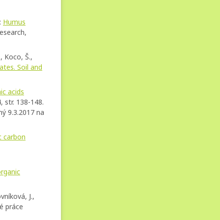
:
Humus
esearch,
, Koco, Š.,
ates. Soil and
ic acids
4, str. 138-148.
ný 9.3.2017 na
c carbon
organic
vníková, J.,
é práce