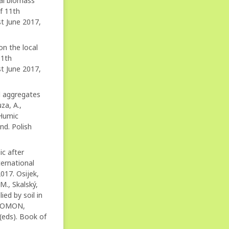
ial biomass
of 11th
t June 2017,
on the local
11th
t June 2017,
il aggregates
za, A.,
 Humic
nd. Polish
ic after
ternational
017. Osijek,
M., Skalský,
ied by soil in
GEOMON,
(eds). Book of