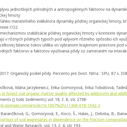
plyvu jednotlivých prírodných a antropogénnych faktorov na dynami
ickej hmoty
a ľahko merateľného indikátora dynamiky pôdnej organickej hmoty, kto
misie CO2
mechanizmov stabilizácie pôdnej organickej hmoty v kontexte dyna
ajú v rôznych pôdnych typoch pod vplyvom rôzneho spôsobu ich využ
celkovej bilancie tokov uhlíka vo vybranom krajinnom priestore pod 
odných faktorov a faktorov využívania pôdy so zameraním na interak
2017. Organický podiel pôdy. Percento pre život. Nitra : SPU, 87 s. I
nčíková, Mária Jarzykiewicz, Erika Gomoryová, Erika Tobiášová, Tadeá
in forest soil organic matter quality affected by wildstorm and wildf
ments (J Soils Sediments) vol. 18, č. 8, str. 2738-
link.springer.com/article/10.1007%2Fs11368-018-1942-2
 Barančíková, G., Gomoryová, E., Koco, Š., Halas, J., Debska, B., Bana
portion of soil aggregates in dependence on the fraction compositio
oil and Water Research, vol. 13, č. 4, str. 193-