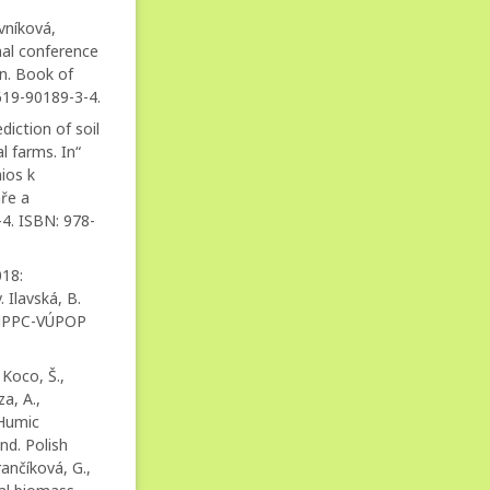
ovníková,
nal conference
n. Book of
619-90189-3-4.
ediction of soil
l farms. In“
ios k
áře a
-4. ISBN: 978-
018:
Ilavská, B.
7, NPPC-VÚPOP
 Koco, Š.,
a, A.,
 Humic
nd. Polish
ančíková, G.,