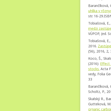
Barančíková, G
uhlíka v rôzn
str. 16-29.IS
Tobiašová, E.,
medzi zastúpe
VÚPOP, (ed. So
Tobiašová, E.,
2016.
Zastúpen
(56), 2016, 2,
Koco, Š., Skal
(2016):
Effect
stocks.
Acta F
vedy, Folia G
33
Barančíková, G
Scholtz, P., 2
Skalský R., Ba
Gutteková, M.,
organic carbo