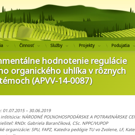
Výskumný ústav 
ia
Činnosť
Služby
Projekty
Podujatia
nmentálne hodnotenie regulácie
o organického uhlíka v rôznych
témoch (APVV-14-0087)
: 01.07.2015 – 30.06.2019
a inštitúcia: NÁRODNÉ POĽNOHOSPODÁRSKE A POTRAVINÁRSKE C
ešiteľ: RNDr. Gabriela Barančíková, CSc. NPPC/VUPOP
ské organizácie: SPU, FAPZ, Katedra pedógie TU vo Zvolene, LF, Kat