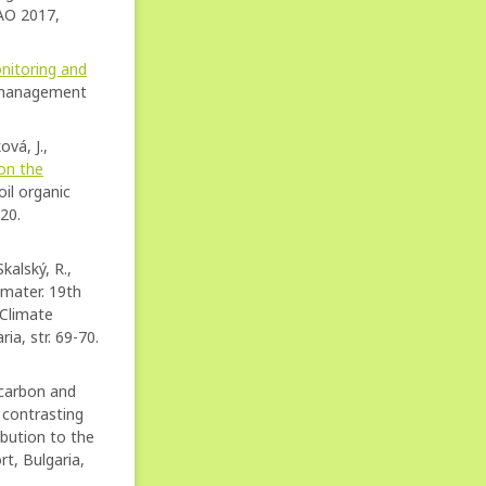
AO 2017,
nitoring and
r management
ová, J.,
on the
oil organic
20.
kalský, R.,
 mater. 19th
 Climate
a, str. 69-70.
 carbon and
 contrasting
ibution to the
t, Bulgaria,