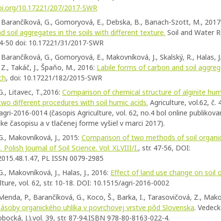
doi.org/10.17221/207/2017-SWR
, Barančíková, G., Gomoryová, E., Debska, B., Banach-Szott, M., 2017
 soil aggregates in the soils with different texture.
Soil and Water R
.44-50 doi: 10.17221/31/2017-SWR
 Barančíková, G., Gomoryová, E., Makovníková, J., Skalský, R., Halas, J.
Z., Takáč, J., Špaňo, M., 2016:
Labile forms of carbon and soil aggreg
ch
, doi: 10.17221/182/2015-SWR
., Litavec, T.,2016:
Comparison of chemical structure of alginite hum
two different procedures with soil humic acids.
Agriculture, vol.62, č. 
gri-2016-0014 (časopis Agriculture, vol. 62, no.4 bol online publikova
e časopisu a v tlačenej forme vyšiel v marci 2017).
G., Makovníková, J., 2015:
Comparison of two methods of soil organi
Polish Journal of Soil Science. Vol. XLVIII/I.
, str. 47-56, DOI:
2015.48.1.47, PL ISSN 0079-2985
., Makovníková, J., Halas, J., 2016:
Effect of land use change on soil 
lture, vol. 62, str. 10-18. DOI: 10.1515/agri-2016-0002
avlenda, P., Barančíková, G., Koco, Š., Barka, I., Tarasovičová, Z., Mako
ásoby organického uhlíka v povrchovej vrstve pôd Slovenska
. Vedeck
bocká, J.).vol. 39, str. 87-94.ISBN 978-80-8163-022-4.