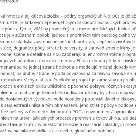
rostredia
ká hmota a jej kľúčová zložka – pôdny organický uhlík (POC) je dôl
mu. POC je látkovým aj energetickým základom biologických proce
h v pôde a tým aj väčšiny produkčných a mimo produkčných funkcií p
ta je v súčasnom období jednou z prioritných tém pedologického vý
znam z hľadiska zaistenia bezpečnosti potravín, zlepšenia životnýc
astúcej degradácii pôdy, strate biodiverzity, a zároveň zmene klímy je
rodnej scéne a detailne sa ňou zaoberajú aj environmentálne progr
pojených národov a rámcová smernica EÚ na ochranu pôdy. V súvislos
zmenami sa na jednej strane hodnotia a modelujú možné dopady klím
úrodnosť, na druhej strane je pôda považovaná za hlavnú zásobáreň uh
enciálom záchytu uhlíka. Predložený projekt je zameraný na prehĺb
okoch a emisiách oxidu uhličitého z pôdneho pokryvu rôznych ekos
hlivého a relatívne jednoduchého indikátora, ktorý by citlivo reagoval
ade dosiahnutých výsledkov bude posúdený potenciál daného ekosys
k sequestrácii uhlíka a tým obmedzeniu jeho strát z pôdy v podobe e
 tiež riešený vzťah medzi dynamikou POC a environmentálnymi fakto
 nielen na úrovni základných procesov premien a tokov uhlíka, ale tie
 predstavuje skutočný priestor interakcie a realizácie základných proc
važovania bilancie uhlíka z celkového, globálneho pohľadu.