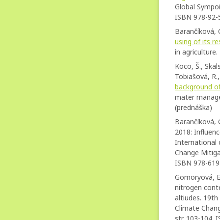
Global Sympoi
ISBN 978-92-
Barančíková, G
using of its r
in agriculture
Koco, Š., Skals
Tobiašová, R.
background of
mater managem
(prednáška)
Barančíková, G
2018: Influenc
International
Change Mitiga
ISBN 978-619-
Gomoryová, E.,
nitrogen cont
altiudes. 19t
Climate Chang
str. 103-104.